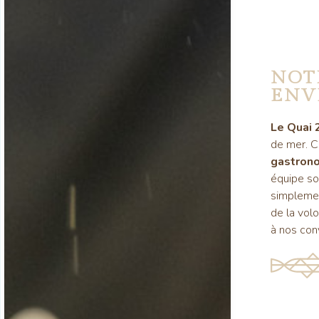
NOT
ENV
Le Quai 
de mer. C’
gastrono
équipe so
simpleme
de la vol
à nos con