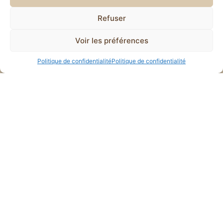
Nous sommes ouverts du
mercredi midi au
Refuser
dimanche midi
de 9
h à 14h
et de
19h à 22h00
.
Voir les préférences
Nous vous recommandons de réserver votre table à
l’avance.
Politique de confidentialité
Politique de confidentialité
LIENS UTILES
ACCUEIL
À PROPOS
LA CARTE
FAQ